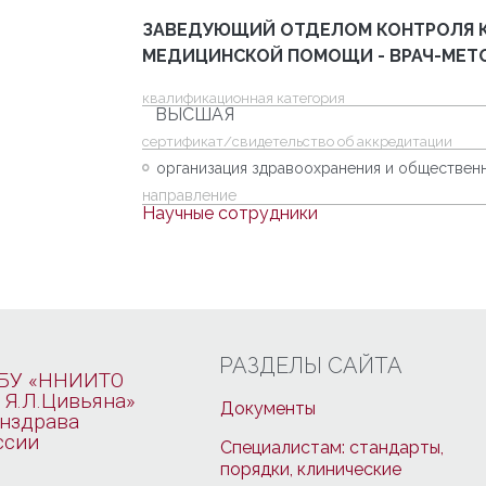
ЗАВЕДУЮЩИЙ ОТДЕЛОМ КОНТРОЛЯ К
МЕДИЦИНСКОЙ ПОМОЩИ - ВРАЧ-МЕТ
квалификационная категория
ВЫСШАЯ
cертификат/свидетельство об аккредитации
организация здравоохранения и обществен
направление
Научные сотрудники
РАЗДЕЛЫ САЙТА
БУ «ННИИТО
 Я.Л.Цивьяна»
Документы
нздрава
ссии
Специалистам: стандарты,
порядки, клинические