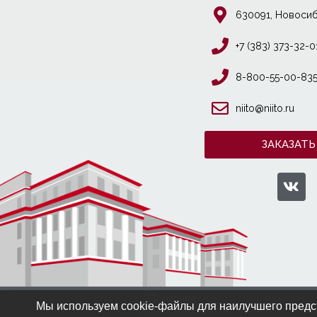
630091, Новосиб
+7 (383) 373-32-0
8-800-55-00-83
niito@niito.ru
ЗАКАЗАТЬ
Политика
Мы используем cookie-файлы для наилучшего предст
конфиденциальности
к