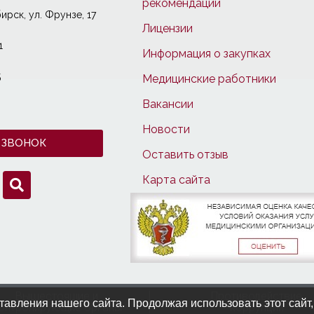
рекомендации
ирcк, ул. Фрунзе, 17
Лицензии
1
Информация о закупках
5
Медицинские работники
Вакансии
Новости
 ЗВОНОК
Оставить отзыв
Карта сайта
Вышестоящие и
Противодействие
авления нашего сайта. Продолжая использовать этот сайт,
онтролирующие органы
коррупции