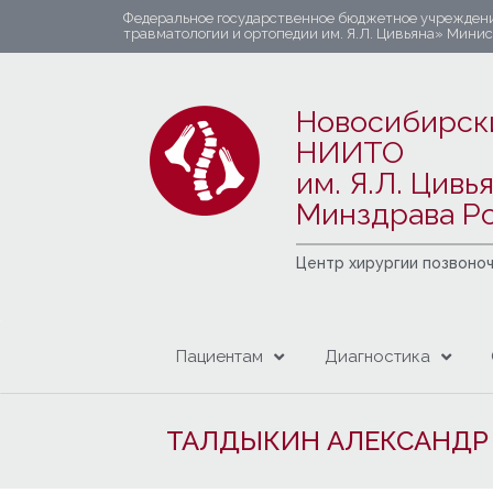
Федеральное государственное бюджетное учрежден
травматологии и ортопедии им. Я.Л. Цивьяна» Мини
Новосибирск
НИИТО
им. Я.Л. Цивь
Минздрава Р
Центр хирургии позвоно
Пациентам
Диагностика
ТАЛДЫКИН АЛЕКСАНДР