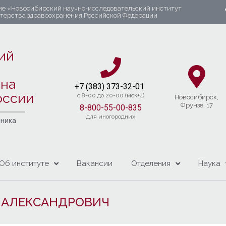
ие «Новосибирский научно-исследовательский институт
стерства здравоохранения Российской Федерации
ий
яна
+7 (383) 37
3-32-01​
оссии
c 8-00 до 20-00 (мск+4)
Новосибирcк,
Фрунзе, 17
8-800-55-00-835
для иногородних
чника
Об институте
Вакансии
Отделения
Наука
 АЛЕКСАНДРОВИЧ