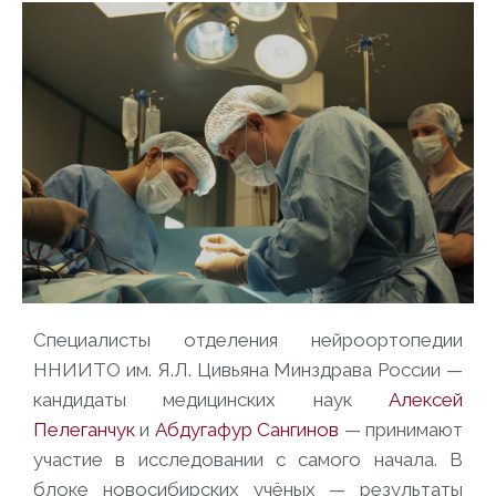
Специалисты отделения нейроортопедии
ННИИТО им. Я.Л. Цивьяна Минздрава России —
кандидаты медицинских наук
Алексей
Пелеганчук
и
Абдугафур Сангинов
— принимают
участие в исследовании с самого начала. В
блоке новосибирских учёных — результаты