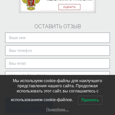
ОСТАВИТЬ ОТЗЫВ
Мы используем cookie-файлы для наилучшего
представления нашего сайта. Продолжая
Выражаю
согласие
на обработку моих персональных
использовать этот сайт, вы соглашаетесь с
данных в соответствии с
политикой конфиденциальности
использованием cookie-файлов.
Принять
Подробнее…