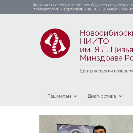
Федеральное государственное бюджетное учрежден
травматологии и ортопедии им. Я.Л. Цивьяна» Мини
Новосибирск
НИИТО
им. Я.Л. Цивь
Минздрава Р
Центр хирургии позвоно
Пациентам
Диагностика