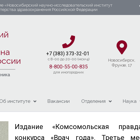
ие «Новосибирский научно-исследовательский институт
стерства здравоохранения Российской Федерации
ий
яна
+7 (383) 37
3-32-01​
оссии
c 8-00 до 20-00 (мск+4)
Новосибирcк,
Фрунзе, 17
8-800-55-00-835
для иногородних
чника
Об институте
Вакансии
Отделения
Наука
Издание «Комсомольская правд
конкурса «Врач года». Третье м