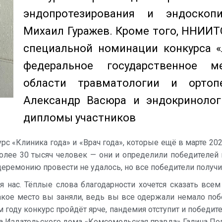
эндопротезирования и эндоскопи
Михаил Гуражев. Кроме того, ННИИТО
специальной номинации конкурса 
федеральное государственное м
области травматологии и ортоп
Александр Васюра и эндокринолог
дипломы участников
рс «Клиника года» и «Врач года», которые ещё в марте 20
олее 30 тысяч человек — они и определили победителей и
церемонию провести не удалось, но все победители получ
я нас. Тёплые слова благодарности хочется сказать вс
какое место вы заняли, ведь вы все одержали немало по
году конкурс пройдёт ярче, пандемия отступит и победите
а Издательского дома «Комсомольская правда» Галина По