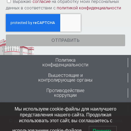
Выражаю
согласие
на обработку моих персональных
данных в соответствии с
политикой конфиденциальности
ОТПРАВИТЬ
Политика
конфиденциальности
Вышестоящие и
контролирующие органы
Противодействие
коррупции
Горячая линия
Мы используем cookie-файлы для наилучшего
Минздрава России
представления нашего сайта. Продолжая
использовать этот сайт, вы соглашаетесь с
© 1946-2024 ФГБУ “ННИИТО им. Я.Л.Цивьяна” Минздрава
России
использованием cookie-файлов.
Принять