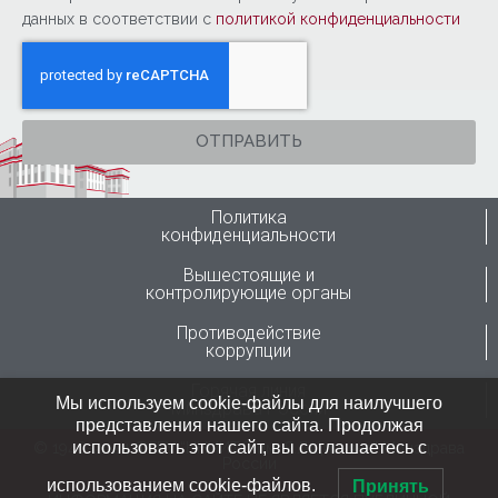
данных в соответствии с
политикой конфиденциальности
ОТПРАВИТЬ
Политика
конфиденциальности
Вышестоящие и
контролирующие органы
Противодействие
коррупции
Горячая линия
Мы используем cookie-файлы для наилучшего
Минздрава России
представления нашего сайта. Продолжая
использовать этот сайт, вы соглашаетесь с
© 1946-2024 ФГБУ “ННИИТО им. Я.Л.Цивьяна” Минздрава
России
использованием cookie-файлов.
Принять