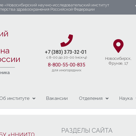
ие «Новосибирский научно-исследовательский институт
стерства здравоохранения Российской Федерации
ий
яна
+7 (383) 37
3-32-01​
оссии
c 8-00 до 20-00 (мск+4)
Новосибирcк,
Фрунзе, 17
8-800-55-00-835
для иногородних
чника
Об институте
Вакансии
Отделения
Наука
РАЗДЕЛЫ САЙТА
БУ «ННИИТО