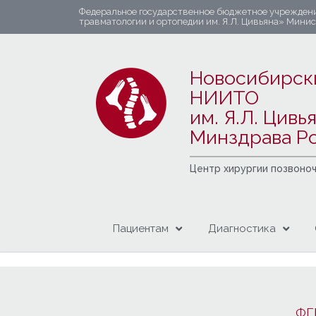
Федеральное государственное бюджетное учрежден
травматологии и ортопедии им. Я.Л. Цивьяна» Мини
Новосибирск
НИИТО
им. Я.Л. Цивь
Минздрава Р
Центр хирургии позвоно
Пациентам
Диагностика
ФГ