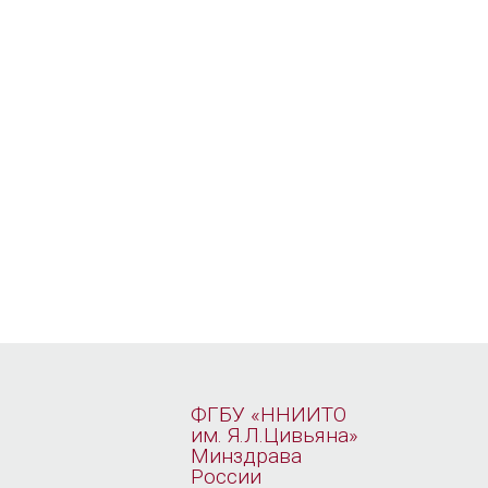
ФГБУ «ННИИТО
им. Я.Л.Цивьяна»
Минздрава
России