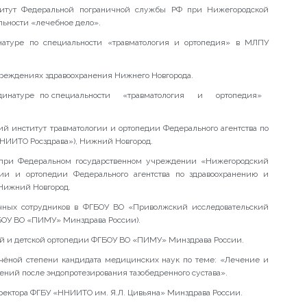
титут Федеральной пограничной службы РФ при Нижегородской
ьности «лечебное дело».
натуре по специальности «травматология и ортопедия» в МЛПУ
учреждениях здравоохранения Нижнего Новгорода.
й ординатуре по специальности «травматология и ортопедия»
титут травматологии и ортопедии Федерального агентства по
НИИТО Росздрава»), Нижний Новгород.
 при Федеральном государственном учреждении «Нижегородский
гии и ортопедии Федерального агентства по здравоохранению и
Нижний Новгород.
учных сотрудников в ФГБОУ ВО «Приволжский исследовательский
БОУ ВО «ПИМУ» Минздрава России).
лой и детской ортопедии ФГБОУ ВО «ПИМУ» Минздрава России.
чёной степени кандидата медицинских наук по теме: «Лечение и
ний после эндопротезирования тазобедренного сустава».
ректора ФГБУ «ННИИТО им. Я.Л. Цивьяна» Минздрава России.