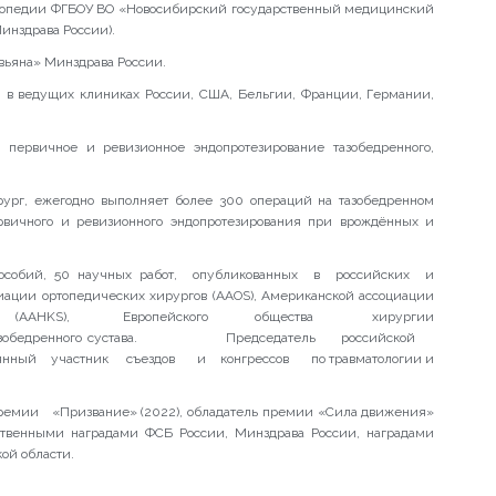
ртопедии ФГБОУ ВО «Новосибирский государственный медицинский
инздрава России).
вьяна» Минздрава России.
 в ведущих клиниках России, США, Бельгии, Франции, Германии,
, первичное и ревизионное эндопротезирование тазобедренного,
рг, ежегодно выполняет более 300 операций на тазобедренном
рвичного и ревизионного эндопротезирования при врождённых и
 пособий, 50 научных работ, опубликованных в российских и
ации ортопедических хирургов (AAOS), Американской ассоциации
суставов (AAHKS), Европейского общества хирургии
щества тазобедренного сустава. Председатель российской
янный участник съездов и конгрессов по травматологии и
и «Призвание» (2022), обладатель премии «Сила движения»
ственными наградами ФСБ России, Минздрава России, наградами
ой области.