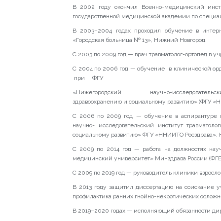
В 2002 году окончил Военно-медицинский инс
государственной медицинской академии по специал
В 2003–2004 годах проходил обучение в интер
«Городская больница № 13», Нижний Новгород.
С 2003 по 2009 год — врач травматолог-ортопед в 
С 2004 по 2006 год — обучение в клиническо
при ФГУ
«Нижегородский научно-исследовательский инс
здравоохранению и социальному развитию» (ФГУ «Н
С 2006 по 2009 год — обучение в аспирантуре
научно- исследовательский институт травматоло
социальному развитию» ФГУ «ННИИТО Росздрава», 
С 2009 по 2014 год — работа на должностях на
медицинский университет» Минздрава России (ФГ
С 2009 по 2019 год — руководитель клиники взрос
В 2013 году защитил диссертацию на соискание у
профилактика ранних гнойно-некротических осложне
В 2019–2020 годах — исполняющий обязанности ди