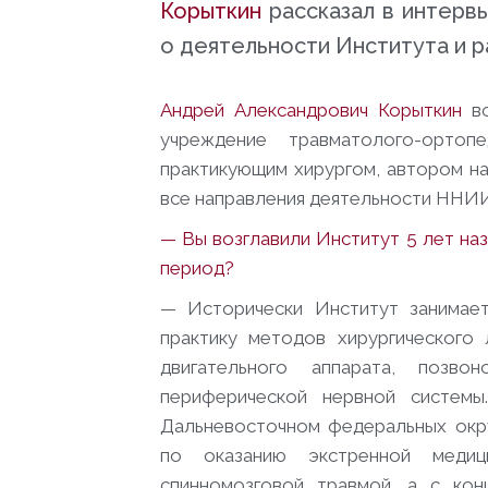
Корыткин
рассказал в интерв
о деятельности Института и р
Андрей Александрович Корыткин
во
учреждение травматолого-орто
практикующим хирургом, автором на
все направления деятельности ННИ
— Вы возглавили Институт 5 лет на
период?
— Исторически Институт занимает
практику методов хирургического
двигательного аппарата, позво
периферической нервной систе
Дальневосточном федеральных окру
по оказанию экстренной медиц
спинномозговой травмой, а с ко