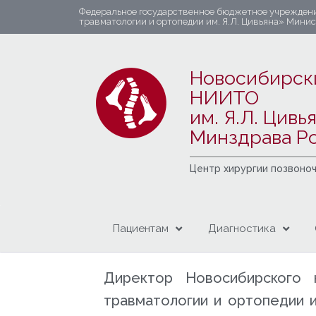
Федеральное государственное бюджетное учрежден
травматологии и ортопедии им. Я.Л. Цивьяна» Мини
Новосибирск
НИИТО
им. Я.Л. Цивь
Минздрава Р
Центр хирургии позвоно
Пациентам
Диагностика
Директор Новосибирского н
травматологии и ортопедии и