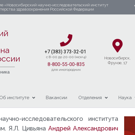
ие «Новосибирский научно-исследовательский институт
стерства здравоохранения Российской Федерации
ий
яна
+7 (383) 37
3-32-01​
оссии
c 8-00 до 20-00 (мск+4)
Новосибирcк,
Фрунзе, 17
8-800-55-00-835
для иногородних
чника
Об институте
Вакансии
Отделения
Наука
аучно-исследовательского института
м. Я.Л. Цивьяна
Андрей Александрович