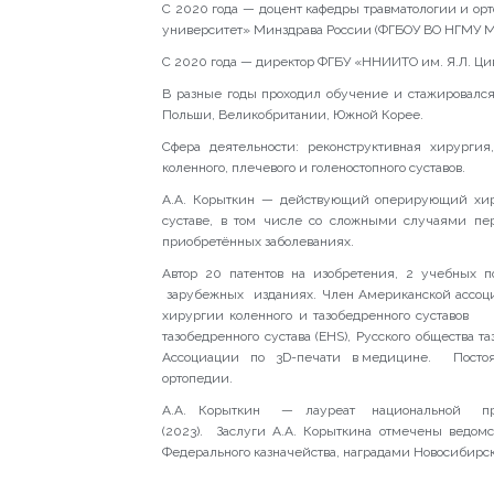
C 2020 года — доцент кафедры травматологии и о
университет» Минздрава России (ФГБОУ ВО НГМУ М
С 2020 года — директор ФГБУ «ННИИТО им. Я.Л. Ци
В разные годы проходил обучение и стажировался
Польши, Великобритании, Южной Корее.
Сфера деятельности: реконструктивная хирургия
коленного, плечевого и голеностопного суставов.
А.А. Корыткин — действующий оперирующий хиру
суставе, в том числе со сложными случаями пе
приобретённых заболеваниях.
Автор 20 патентов на изобретения, 2 учебных
зарубежных изданиях. Член Американской ассоци
хирургии коленного и тазобедренного 
тазобедренного сустава (EHS), Русского об
Ассоциации по 3D-печати в медицине. Посто
ортопедии.
А.А. Корыткин — лауреат национальной преми
(2023). Заслуги А.А. Корыткина отмечены ведом
Федерального казначейства, наградами Новосибирск