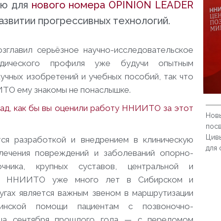
ью для
нового номера
OPINION LEADER
азвитии прогрессивных технологий.
зглавил серьёзное научно-исследовательское
педического профиля уже будучи опытным
учных изобретений и учебных пособий, так что
ИТО ему знакомы не понаслышке.
зад, как бы вы оценили работу ННИИТО за этот
Нов
пос
Цив
ся разработкой и внедрением в клиническую
для 
 лечения повреждений и заболеваний опорно-
ночника, крупных суставов, центральной и
мы. ННИИТО уже много лет в Сибирском и
гах является важным звеном в маршрутизации
инской помощи пациентам с позвоночно-
нца сентября прошлого года — с переломом