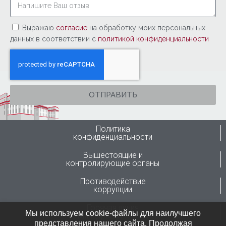
Выражаю
согласие
на обработку моих персональных
данных в соответствии с
политикой конфиденциальности
ОТПРАВИТЬ
Политика
конфиденциальности
Вышестоящие и
контролирующие органы
Противодействие
коррупции
Горячая линия
Мы используем cookie-файлы для наилучшего
Минздрава России
представления нашего сайта. Продолжая