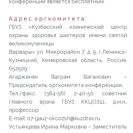
конференции является бесплатным.
А д р е с о р г к о м и т е т а :
ГБУЗ «Кузбасский клинический центр
охраны здоровья шахтеров имени святой
великомученицы
Варвары» ул. Микрорайон 7, д 9, г.Ленинск-
Кузнецкий, Кемеровская область, Россия,
652509
Агаджанян Ваграм Ваганович –
Председатель оргкомитета конференции,
Тел./факс: (384-56) 2-40-50 советник
главного врача ГБУЗ ККЦОЗШ, д.м.н.,
профессор
E-mail: 07-gauz-okcozsh@kuzdrav.ru
Устьянцева Ирина Марковна – Заместитель