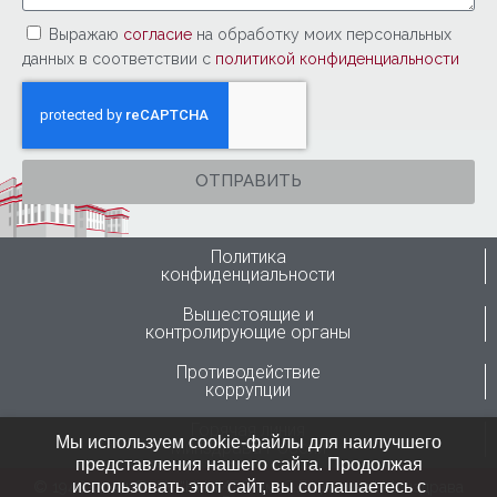
Выражаю
согласие
на обработку моих персональных
данных в соответствии с
политикой конфиденциальности
ОТПРАВИТЬ
Политика
конфиденциальности
Вышестоящие и
контролирующие органы
Противодействие
коррупции
Горячая линия
Мы используем cookie-файлы для наилучшего
Минздрава России
представления нашего сайта. Продолжая
использовать этот сайт, вы соглашаетесь с
© 1946-2024 ФГБУ “ННИИТО им. Я.Л.Цивьяна” Минздрава