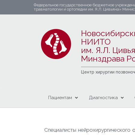
Федеральное государственное бюджетное учрежден
травматологии и ортопедии им. Я.Л. Цивьяна» Мини
Новосибирск
НИИТО
им. Я.Л. Цивь
Минздрава Р
Центр хирургии позвоно
Пациентам
Диагностика
Специалисты нейрохирургического 