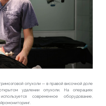
тримозговой опухоли — в правой височной доле
крытом удалении опухоли. На операциях
используется современное оборудование,
ейромониторинг.