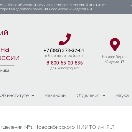
ие «Новосибирский научно-исследовательский институт
стерства здравоохранения Российской Федерации
ий
яна
+7 (383) 37
3-32-01​
оссии
c 8-00 до 20-00 (мск+4)
Новосибирcк,
Фрунзе, 17
8-800-55-00-835
для иногородних
чника
Об институте
Вакансии
Отделения
Наука
отделения №1 Новосибирского НИИТО им. Я.Л.