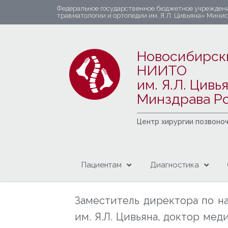
Федеральное государственное бюджетное учрежден
травматологии и ортопедии им. Я.Л. Цивьяна» Мини
Новосибирск
НИИТО
им. Я.Л. Цивь
Минздрава Р
Центр хирургии позвоно
Пациентам
Диагностика
Заместитель директора по н
им. Я.Л. Цивьяна, доктор ме