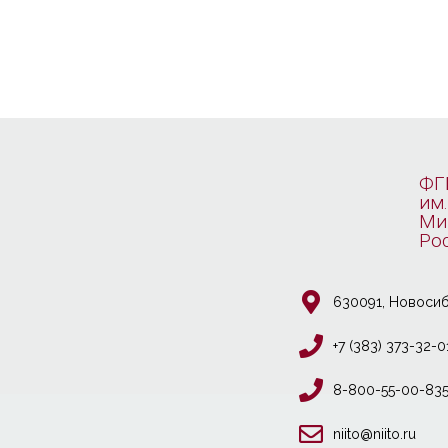
ФГ
им.
Ми
Ро
630091, Новосиб
+7 (383) 373-32-0
8-800-55-00-83
niito@niito.ru