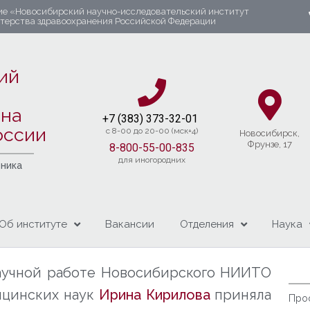
ие «Новосибирский научно-исследовательский институт
стерства здравоохранения Российской Федерации
ий
яна
+7 (383) 37
3-32-01​
оссии
c 8-00 до 20-00 (мск+4)
Новосибирcк,
Фрунзе, 17
8-800-55-00-835
для иногородних
чника
Об институте
Вакансии
Отделения
Наука
аучной работе Новосибирского НИИТО
дицинских наук
Ирина Кирилова
приняла
Про