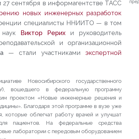
пре
и 27 сентября в информагентстве ТАСС
рению новых инженерных разработок
еренции специалисты ННИИТО — в том
х наук
Виктор Рерих
и руководитель
реподавательской и организационной
а
— стали участниками
экспертной
.
циативе Новосибирского государственного
ТУ), вошедшего в федеральную программу
ким проектом «Новые инженерные решения и
дицины». Благодаря этой программе в вузе уже
я, которые облегчат работу врачей и улучшат
для пациентов. На федеральные средства
 новые лаборатории с передовым оборудованием