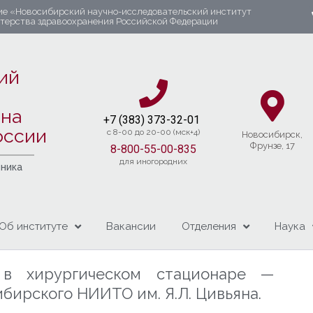
ие «Новосибирский научно-исследовательский институт
стерства здравоохранения Российской Федерации
ий
яна
+7 (383) 37
3-32-01​
оссии
c 8-00 до 20-00 (мск+4)
Новосибирcк,
Фрунзе, 17
8-800-55-00-835
для иногородних
чника
Об институте
Вакансии
Отделения
Наука
 в хирургическом стационаре —
бирского НИИТО им. Я.Л. Цивьяна.