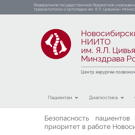
Федеральное государственное бюджетное учрежден
травматологии и ортопедии им. Я.Л. Цивьяна» Мини
Новосибирск
НИИТО
им. Я.Л. Цивь
Минздрава Р
Центр хирургии позвоно
Пациентам
Диагностика
Безопасность пациентов
приоритет в работе Новоси