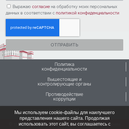
Выражаю
согласие
на обработку моих персональных
данных в соответствии с
политикой конфиденциальности
ОТПРАВИТЬ
Политика
конфиденциальности
Вышестоящие и
контролирующие органы
Противодействие
коррупции
Горячая линия
Мы используем cookie-файлы для наилучшего
Минздрава России
представления нашего сайта. Продолжая
использовать этот сайт, вы соглашаетесь с
© 1946-2024 ФГБУ “ННИИТО им. Я.Л.Цивьяна” Минздрава
России