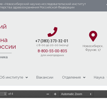
ие «Новосибирский научно-исследовательский институт
стерства здравоохранения Российской Федерации
ий
яна
+7 (383) 37
3-32-01​
оссии
c 8-00 до 20-00 (мск+4)
Новосибирcк,
Фрунзе, 17
8-800-55-00-835
для иногородних
чника
Об институте
Вакансии
Отделения
Наука