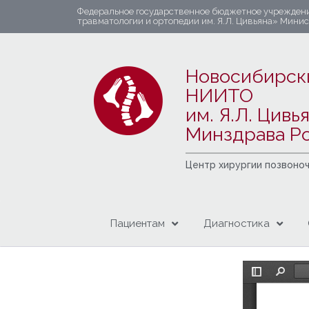
Федеральное государственное бюджетное учрежден
травматологии и ортопедии им. Я.Л. Цивьяна» Мини
Новосибирск
НИИТО
им. Я.Л. Цивь
Минздрава Р
Центр хирургии позвоно
Пациентам
Диагностика