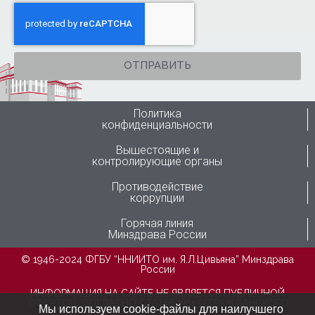
ОТПРАВИТЬ
Политика
конфиденциальности
Вышестоящие и
контролирующие органы
Противодействие
коррупции
Горячая линия
Минздрава России
© 1946-2024 ФГБУ “ННИИТО им. Я.Л.Цивьяна” Минздрава
России
ИНФОРМАЦИЯ НА САЙТЕ НЕ ЯВЛЯЕТСЯ ПУБЛИЧНОЙ
ОФЕРТОЙ, СОГЛАСНО СТАТЬЕ №437 ГРАЖДАНСКОГО
Мы используем cookie-файлы для наилучшего
КОДЕКСА РФ