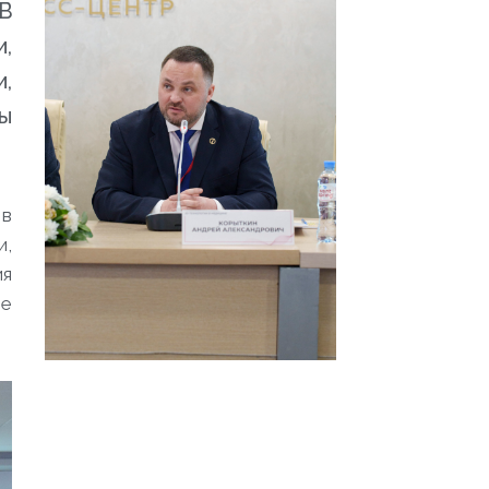
В
,
и,
ры
 в
и,
ия
ие