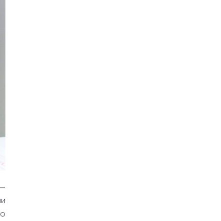
 —
ии
 о