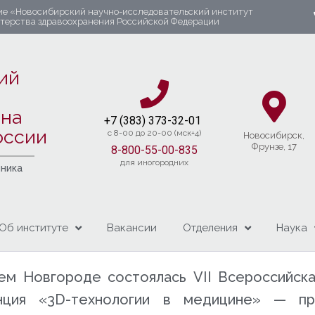
ие «Новосибирский научно-исследовательский институт
стерства здравоохранения Российской Федерации
ий
яна
+7 (383) 37
3-32-01​
оссии
c 8-00 до 20-00 (мск+4)
Новосибирcк,
Фрунзе, 17
8-800-55-00-835
для иногородних
чника
Об институте
Вакансии
Отделения
Наука
нем Новгороде состоялась VII Всероссийск
енция «3D-технологии в медицине» — пр