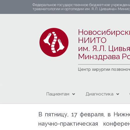
Федеральное государственное бюджетное учрежден
травматологии и ортопедии им. Я.Л. Цивьяна» Мини
Новосибирск
НИИТО
им. Я.Л. Цивь
Минздрава Р
Центр хирургии позвоно
Пациентам
Диагностика
В пятницу, 17 февраля, в Ниж
научно-практическая конфер