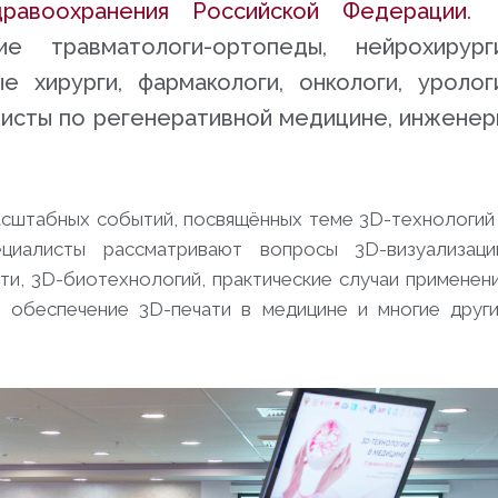
дравоохранения Российской Федерации
. 
е травматологи-ортопеды, нейрохирурги
е хирурги, фармакологи, онкологи, уролог
алисты по регенеративной медицине, инжене
асштабных событий, посвящённых теме 3D-технологий
циалисты рассматривают вопросы 3D-визуализаци
и, 3D-биотехнологий, практические случаи применен
е обеспечение 3D-печати в медицине и многие друг