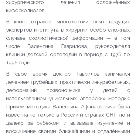
хирургического лечения осложнённых
кифосколиозов
.
В книге отражен
многолетний
опыт
ведущих
экспертов института в хирургии особо сложных
случаев сколиотической деформации — в том
числе Валентина Гаврилова, руководителя
клиники детской ортопедии в
период с 1976 по
1996 годы
.
В своё время доктор Гаврилов
занимался
лечением грубейших, практически
инкурабельных
,
деформаций позвоночника у детей с
использованием уникальных авторских методик.
Причём м
етодика
Валентина Афанасьевича
была
известна не только в России и странах СНГ, но и
далеко за рубежом и вызывала изумление и
восхищение своими ближайшими и отдал
ё
нными