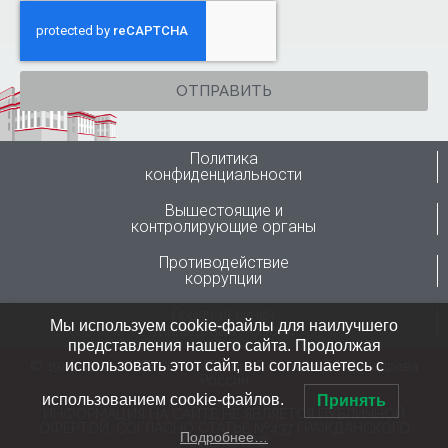
ОТПРАВИТЬ
Политика
конфиденциальности
Вышестоящие и
контролирующие органы
Противодействие
коррупции
Горячая линия
Мы используем cookie-файлы для наилучшего
Минздрава России
представления нашего сайта. Продолжая
использовать этот сайт, вы соглашаетесь с
© 1946-2024 ФГБУ “ННИИТО им. Я.Л.Цивьяна” Минздрава
России
использованием cookie-файлов.
Принять
ИНФОРМАЦИЯ НА САЙТЕ НЕ ЯВЛЯЕТСЯ ПУБЛИЧНОЙ
ОФЕРТОЙ, СОГЛАСНО СТАТЬЕ №437 ГРАЖДАНСКОГО
Подробнее…
КОДЕКСА РФ