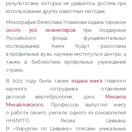
результатами, которых не удавалось достичь при
использовании других известных методик.
Монография Вячеслава Новикова издана тиражом
около 300 экземпляров
при поддержке
Росси
йск
ого
фонд
а фундаментальных
иссле
дований
. Книги будут разосланы
в профильные вузы, научные институты и центры, а
также в библиотеки профильных учреждений
страны.
В 2021 году была также
издана книга
главного
научного сотрудника
отделения
детской
вертебрологии
, д.м.н.
Михаила
Михайловского
. Профессор
выпустил книгу
о работе
своего
учителя
, одного из основателей
ННИИТО Якова
Цивьяна
.
В «Хирурги
и
по
Цивьяну
» описаны
уникальные