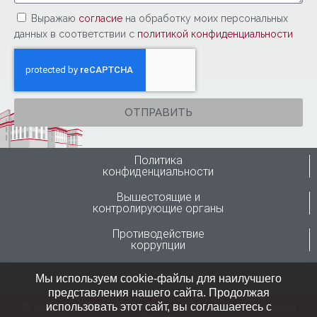
Выражаю
согласие
на обработку моих персональных
данных в соответствии с
политикой конфиденциальности
ОТПРАВИТЬ
Политика
конфиденциальности
Вышестоящие и
контролирующие органы
Противодействие
коррупции
Горячая линия
Мы используем cookie-файлы для наилучшего
Минздрава России
представления нашего сайта. Продолжая
использовать этот сайт, вы соглашаетесь с
© 1946-2024 ФГБУ “ННИИТО им. Я.Л.Цивьяна” Минздрава