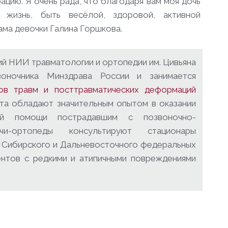
цию. Я очень рада, что благодаря вам моя дочь
жизнь, быть весёлой, здоровой, активной
мама девочки Галина Горшкова.
й НИИ травматологии и ортопедии им. Цивьяна
воночника Минздрава России и занимается
дов травм и посттравматических деформаций
ута обладают значительным опытом в оказании
кой помощи пострадавшим с позвоночно-
чи-ортопеды консультируют стационары
 Сибирского и Дальневосточного федеральных
ентов с редкими и атипичными повреждениями