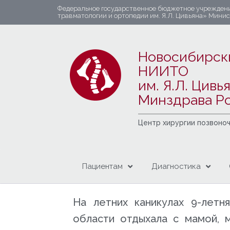
Федеральное государственное бюджетное учрежден
травматологии и ортопедии им. Я.Л. Цивьяна» Мини
Новосибирск
НИИТО
им. Я.Л. Цивь
Минздрава Р
Центр хирургии позвоно
Пациентам
Диагностика
На летних каникулах 9-летн
области отдыхала с мамой, 