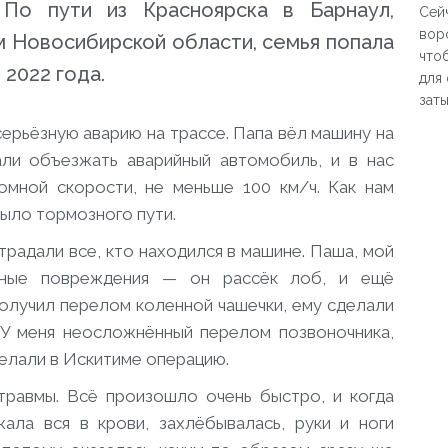
 По пути из Красноярска в Барнаул,
Сей
вор
м Новосибирской области, семья попала
что
 2022 года.
для
зат
серьёзную аварию на трассе. Папа вёл машину на
али объезжать аварийный автомобиль, и в нас
омной скорости, не меньше 100 км/ч. Как нам
было тормозного пути.
традали все, кто находился в машине. Паша, мой
льные повреждения — он рассёк лоб, и ещё
олучил перелом коленной чашечки, ему сделали
. У меня неосложнённый перелом позвоночника,
делали в Искитиме операцию.
травмы. Всё произошло очень быстро, и когда
жала вся в крови, захлёбывалась, руки и ноги