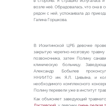
в стороны. Я страшно испугалась и
возле неё. Обрадовалась, что она в 
рядом с ней, успокаивала до приез
Галина Горшкова.
В Искитимской ЦРБ девочке прове
закрытую черепно-мозговую травму 
позвоночника, затем Полину сана
клиническую больницу. Заведую
Александр Бобылев проконсул
ННИИТО им. Я.Л. Цивьяна, и ко
необходимого комплексного консер
Полину перевели уже в институт тра
Как объясняет заведующий травма
Ластевский
, у девочки
очень редкая 