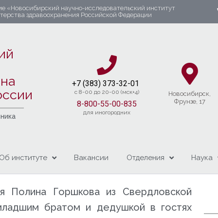
ие «Новосибирский научно-исследовательский институт
стерства здравоохранения Российской Федерации
ий
яна
+7 (383) 37
3-32-01​
оссии
c 8-00 до 20-00 (мск+4)
Новосибирcк,
Фрунзе, 17
8-800-55-00-835
для иногородних
чника
Об институте
Вакансии
Отделения
Наука
яя Полина Горшкова из Свердловской
младшим братом и дедушкой в гостях