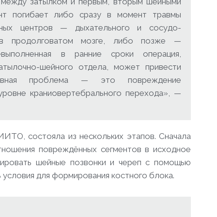
 между затылком и первым, вторым шейными
ент погибает либо сразу в момент травмы
ных центров — дыхательного и сосудо-
х в продолговатом мозге, либо позже —
выполненная в ранние сроки операция,
затылочно-шейного отдела, может привести
овная проблема — это повреждение
уровне краниовертебрального перехода», —
ИИТО, состояла из нескольких этапов. Сначала
тношения повреждённых сегментов в исходное
сировать шейные позвонки и череп с помощью
ь условия для формирования костного блока.