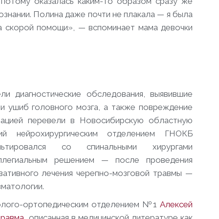
 потому оказалась каким-то образом сразу же
сознании. Полина даже почти не плакала — я была
да скорой помощи», — вспоминает мама девочки
ли диагностические обследования, выявившие
и ушиб головного мозга, а также повреждение
виацией перевели в Новосибирскую областную
щий нейрохирургическим отделением ГНОКБ
ьтировался со спинальными хирургами
ллегиальным решением — после проведения
вативного лечения черепно-мозговой травмы —
вматологии.
толого-ортопедическим отделением №1
Алексей
травма
, описанная в медицинской литературе как