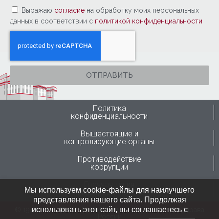
Выражаю
согласие
на обработку моих персональных
данных в соответствии с
политикой конфиденциальности
ОТПРАВИТЬ
Политика
конфиденциальности
Вышестоящие и
контролирующие органы
Противодействие
коррупции
Горячая линия
Мы используем cookie-файлы для наилучшего
Минздрава России
представления нашего сайта. Продолжая
использовать этот сайт, вы соглашаетесь с
© 1946-2024 ФГБУ “ННИИТО им. Я.Л.Цивьяна” Минздрава
России