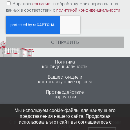
Выражаю
согласие
на обработку моих персональных
данных в соответствии с
политикой конфиденциальности
ОТПРАВИТЬ
Политика
конфиденциальности
Вышестоящие и
контролирующие органы
Противодействие
коррупции
Горячая линия
Мы используем cookie-файлы для наилучшего
Минздрава России
представления нашего сайта. Продолжая
использовать этот сайт, вы соглашаетесь с
© 1946-2024 ФГБУ “ННИИТО им. Я.Л.Цивьяна” Минздрава
России