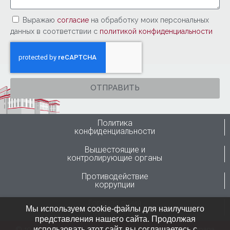
Выражаю
согласие
на обработку моих персональных
данных в соответствии с
политикой конфиденциальности
ОТПРАВИТЬ
Политика
конфиденциальности
Вышестоящие и
контролирующие органы
Противодействие
коррупции
Горячая линия
Мы используем cookie-файлы для наилучшего
Минздрава России
представления нашего сайта. Продолжая
использовать этот сайт, вы соглашаетесь с
© 1946-2024 ФГБУ “ННИИТО им. Я.Л.Цивьяна” Минздрава