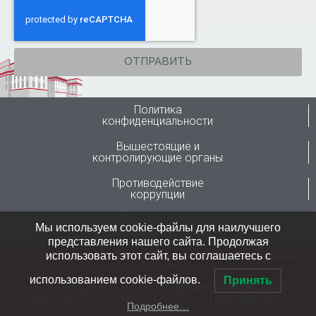
ОТПРАВИТЬ
Политика
конфиденциальности
Вышестоящие и
контролирующие органы
Противодействие
коррупции
Горячая линия
Мы используем cookie-файлы для наилучшего
Минздрава России
представления нашего сайта. Продолжая
использовать этот сайт, вы соглашаетесь с
© 1946-2024 ФГБУ “ННИИТО им. Я.Л.Цивьяна” Минздрава
России
использованием cookie-файлов.
Принять
ИНФОРМАЦИЯ НА САЙТЕ НЕ ЯВЛЯЕТСЯ ПУБЛИЧНОЙ
ОФЕРТОЙ, СОГЛАСНО СТАТЬЕ №437 ГРАЖДАНСКОГО
Подробнее…
КОДЕКСА РФ