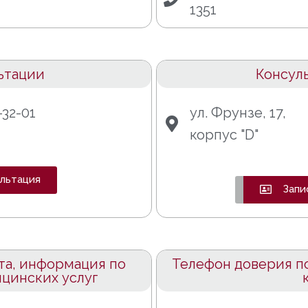
1351
ьтации
Консул
-32-01
ул. Фрунзе, 17,
корпус "D"
ультация
Запи
та, информация по
Телефон доверия п
цинских услуг