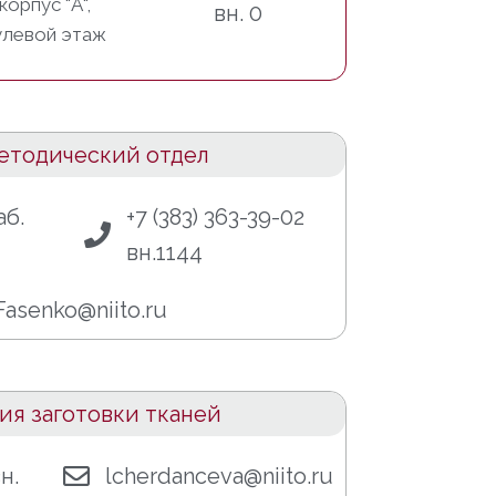
корпус "А",
вн. 0
улевой этаж
етодический отдел
аб.
+7 (383) 363-39-02
вн.1144
asenko@niito.ru
ия заготовки тканей
вн.
lcherdanceva@niito.ru