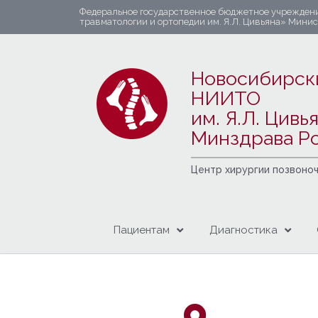
Федеральное государственное бюджетное учрежден
травматологии и ортопедии им. Я.Л. Цивьяна» Мини
Новосибирск
НИИТО
им. Я.Л. Цивь
Минздрава Р
Центр хирургии позвоно
Пациентам
Диагностика