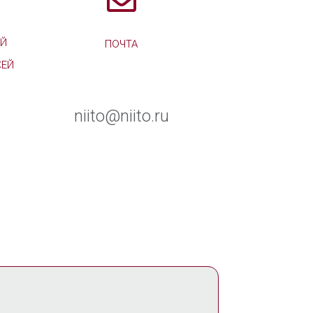
Й
ПОЧТА
СЕЙ
niito@niito.ru