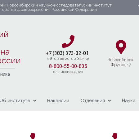
ие «Новосибирский научно-исследовательский институт
стерства здравоохранения Российской Федерации
ий
яна
+7 (383) 37
3-32-01​
оссии
c 8-00 до 20-00 (мск+4)
Новосибирcк,
Фрунзе, 17
8-800-55-00-835
для иногородних
чника
Об институте
Вакансии
Отделения
Наука