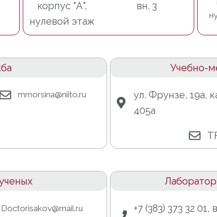
корпус "А",
вн. 3
н
нулевой этаж
жба
Учебно-м
ул. Фрунзе, 19а, к
mmorsina@niito.ru
405а
TF
ученых
Лаборатор
+7 (383) 373 32 01, 
Doctorisakov@mail.ru