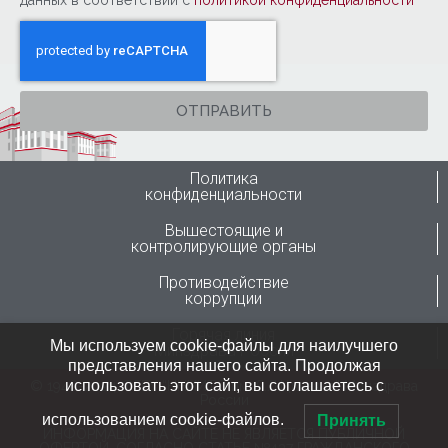
данных в соответствии с
политикой конфиденциальности
ОТПРАВИТЬ
Политика
конфиденциальности
Вышестоящие и
контролирующие органы
Противодействие
коррупции
Горячая линия
Мы используем cookie-файлы для наилучшего
Минздрава России
представления нашего сайта. Продолжая
использовать этот сайт, вы соглашаетесь с
© 1946-2024 ФГБУ “ННИИТО им. Я.Л.Цивьяна” Минздрава
России
использованием cookie-файлов.
Принять
ИНФОРМАЦИЯ НА САЙТЕ НЕ ЯВЛЯЕТСЯ ПУБЛИЧНОЙ