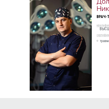
Дол
Ник
ВРАЧ-
квалифи
ВЫС
cертифи
травм