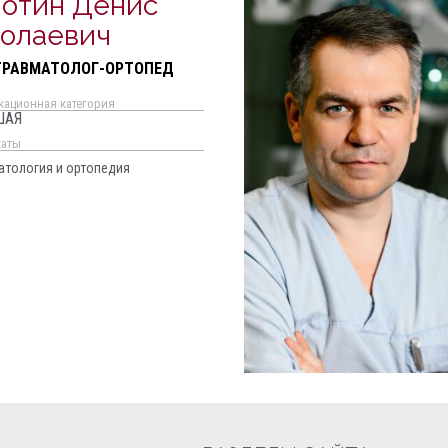
отин Денис
олаевич
ТРАВМАТОЛОГ-ОРТОПЕД
кационная категория
ШАЯ
каты
атология и ортопедия