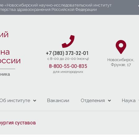
ие «Новосибирский научно-исследовательский институт
стерства здравоохранения Российской Федерации
ий
яна
+7 (383) 37
3-32-01​
оссии
c 8-00 до 20-00 (мск+4)
Новосибирcк,
Фрунзе, 17
8-800-55-00-835
для иногородних
чника
Об институте
Вакансии
Отделения
Наука
ургия суставов