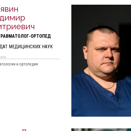
явин
адимир
триевич
ТРАВМАТОЛОГ-ОРТОПЕД
ДАТ МЕДИЦИНСКИХ НАУК
каты
атология и ортопедия