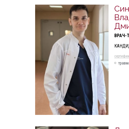
Син
Вл
Дми
ВРАЧ-
КАНДИ
cертифи
травм