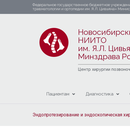
Федеральное государственное бюджетное учрежден
травматологии и ортопедии им. Я.Л. Цивьяна» Мини
Новосибирск
НИИТО
им. Я.Л. Цивь
Минздрава Р
Центр хирургии позвоно
Пациентам
Диагностика
Эндопротезирование и эндоскопическая хир