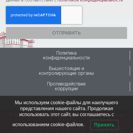
данных в соответствии с
политикой конфиденциальности
ОТПРАВИТЬ
Политика
конфиденциальности
Вышестоящие и
контролирующие органы
Противодействие
коррупции
Горячая линия
Мы используем cookie-файлы для наилучшего
Минздрава России
представления нашего сайта. Продолжая
использовать этот сайт, вы соглашаетесь с
© 1946-2024 ФГБУ “ННИИТО им. Я.Л.Цивьяна” Минздрава
России
использованием cookie-файлов.
Принять
ИНФОРМАЦИЯ НА САЙТЕ НЕ ЯВЛЯЕТСЯ ПУБЛИЧНОЙ