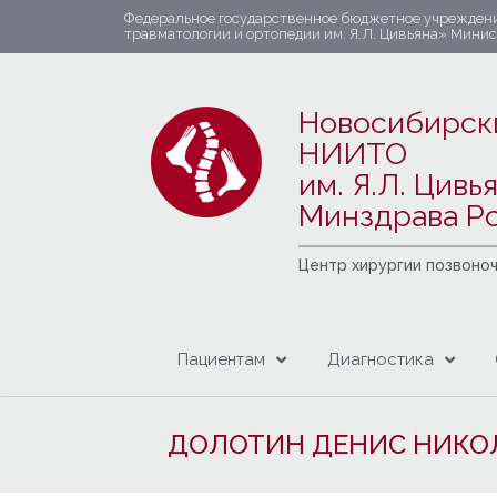
Федеральное государственное бюджетное учрежден
травматологии и ортопедии им. Я.Л. Цивьяна» Мини
Новосибирск
НИИТО
им. Я.Л. Цивь
Минздрава Р
Центр хирургии позвоно
Пациентам
Диагностика
ДОЛОТИН ДЕНИС НИКО