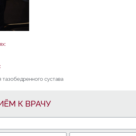
ях:
:
я тазобедренного сустава
ИЁМ К ВРАЧУ