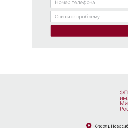
ФГ
им.
Ми
Ро
630091, Новосиб