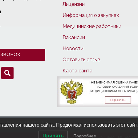
Лицензии
1
Информация о закупках
5
Медицинские работники
Вакансии
Новости
 ЗВОНОК
Оставить отзыв
Карта сайта
Вышестоящие и
Противодействие
авления нашего сайта. Продолжая использовать этот сайт,
онтролирующие органы
коррупции
Принять
Подробнее…
ИНФОРМАЦИЯ НА СА