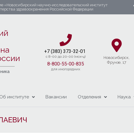
ие «Новосибирский научно-исследовательский институт
стерства здравоохранения Российской Федерации
ий
яна
+7 (383) 37
3-32-01​
оссии
c 8-00 до 20-00 (мск+4)
Новосибирcк,
Фрунзе, 17
8-800-55-00-835
для иногородних
чника
Об институте
Вакансии
Отделения
Наука
ЛАЕВИЧ