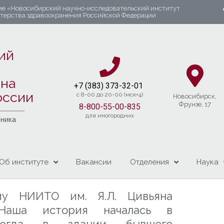
ие «Новосибирский научно-исследовательский институт
стерства здравоохранения Российской Федерации
ий
яна
+7 (383) 37
3-32-01​
оссии
c 8-00 до 20-00 (мск+4)
Новосибирcк,
Фрунзе, 17
8-800-55-00-835
для иногородних
чника
Об институте
Вакансии
Отделения
Наука
му НИИТО им. Я.Л. Цивьяна
Наша история началась в