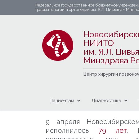
Федеральное государственное бюджетное учрежден
травматологии и ортопедии им. Я.Л. Цивьяна» Мини
Новосибирск
НИИТО
им. Я.Л. Цивь
Минздрава Р
Центр хирургии позвоно
Пациентам
Диагностика
9 апреля Новосибирско
исполнилось
79 лет
. 