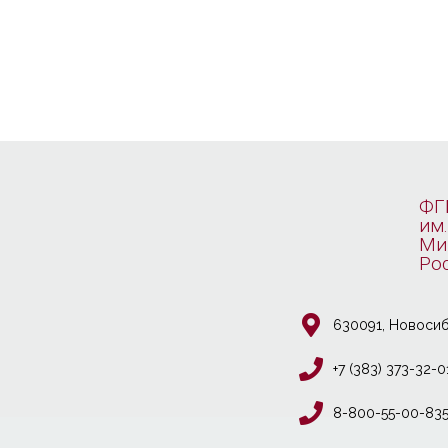
ФГ
им.
Ми
Ро
630091, Новосиб
+7 (383) 373-32-0
8-800-55-00-83