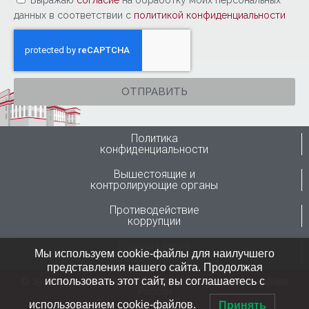
Выражаю
согласие
на обработку моих персональных
данных в соответствии с
политикой конфиденциальности
ОТПРАВИТЬ
Политика
конфиденциальности
Вышестоящие и
контролирующие органы
Противодействие
коррупции
Горячая линия
Мы используем cookie-файлы для наилучшего
Минздрава России
представления нашего сайта. Продолжая
использовать этот сайт, вы соглашаетесь с
© 1946-2024 ФГБУ “ННИИТО им. Я.Л.Цивьяна” Минздрава
России
использованием cookie-файлов.
Принять