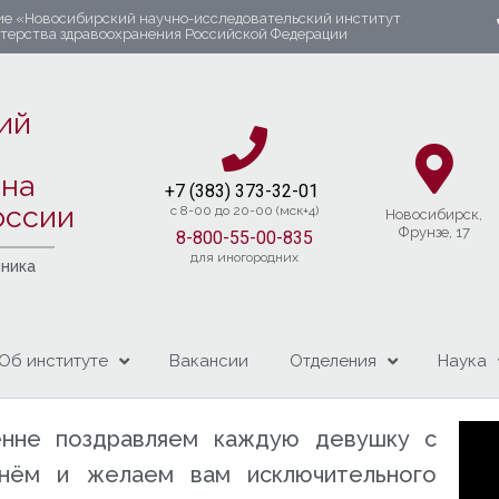
ие «Новосибирский научно-исследовательский институт
стерства здравоохранения Российской Федерации
ий
яна
+7 (383) 37
3-32-01​
оссии
c 8-00 до 20-00 (мск+4)
Новосибирcк,
Фрунзе, 17
8-800-55-00-835
для иногородних
чника
Об институте
Вакансии
Отделения
Наука
нне поздравляем каждую девушку с
нём и желаем вам исключительного