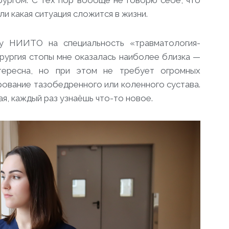
ирургом. С тех пор вообще не говорю себе, что
ли какая ситуация сложится в жизни.
ру НИИТО на специальность «травматология-
ирургия стопы мне оказалась наиболее близка —
нтересна, но при этом не требует огромных
рование тазобедренного или коленного сустава.
я, каждый раз узнаёшь что-то новое.