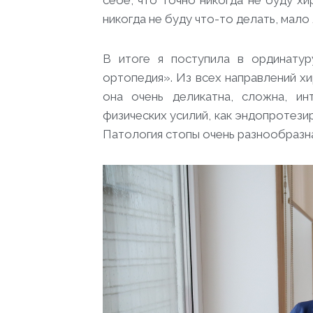
себе, что точно никогда не буду х
никогда не буду что-то делать, мало 
В итоге я поступила в ординату
ортопедия». Из всех направлений х
она очень деликатна, сложна, и
физических усилий, как эндопротези
Патология стопы очень разнообразна