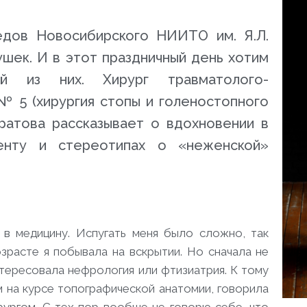
едов Новосибирского НИИТО им. Я.Л.
ушек. И в этот праздничный день хотим
й из них. Хирург травматолого-
№ 5 (хирургия стопы и голеностопного
ратова
рассказывает о вдохновении в
енту и стереотипах о «неженской»
в медицину. Испугать меня было сложно, так
зрасте я побывала на вскрытии. Но сначала не
нтересовала нефрология или фтизиатрия. К тому
м на курсе топографической анатомии, говорила