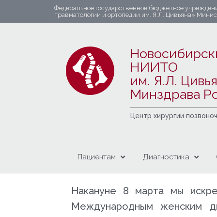
Федеральное государственное бюджетное учрежден
травматологии и ортопедии им. Я.Л. Цивьяна» Мини
Новосибирск
НИИТО
им. Я.Л. Цивь
Минздрава Р
Центр хирургии позвоно
Пациентам
Диагностика
Накануне
8 марта
мы искре
Международным женским д