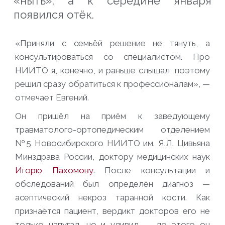
«ныть», а к середине января
появился отёк.
«Приняли с семьёй решение не тянуть, а
консультироваться со специалистом. Про
НИИТО я, конечно, и раньше слышал, поэтому
решил сразу обратиться к профессионалам», —
отмечает Евгений.
Он пришёл на приём к заведующему
травматолого-ортопедическим отделением
№5 Новосибирского НИИТО им. Я.Л. Цивьяна
Минздрава России, доктору медицинских наук
Игорю Пахомову
. После консультации и
обследований был определён диагноз —
асептический некроз таранной кости. Как
признаётся пациент, вердикт докторов его не
только напугал, но и удивил — до этого он