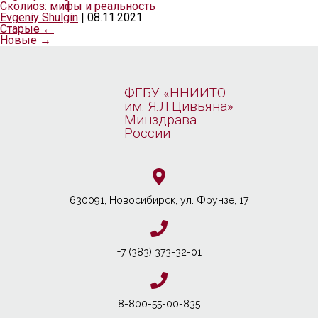
Сколиоз: мифы и реальность
Evgeniy Shulgin
|
08.11.2021
Старые
←
Новые
→
ФГБУ «ННИИТО
им. Я.Л.Цивьяна»
Минздрава
России
630091, Новосибирcк, ул. Фрунзе, 17
+7 (383) 373-32-01
8-800-55-00-835