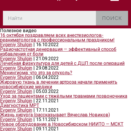
ПОИСК
Полезное видео
16 октября поздравляем всех анестезиологов-
реаниматологов с профессиональным праздником!
Evgeniy Shulgin
|
16.10.2022
Радиочастотная денервация — эффективный способ
избавления от боли
Evgeniy Shulgin
|
21.09.2022
Лечебная физкультура для детей с ДЦП после операций
Evgeniy Shulgin
|
29.08.2022
Менингиома: что это за опухоль?
Evgeniy Shulgin
|
06.04.2022
Жировую ткань в лечении артроза начали применять
новосибирские медики
Evgeniy Shulgin
|
05.03.2022
Уход за пациентами с тяжёлыми травмами позвоночника
Evgeniy Shulgin
|
22.11.2021
Диагностика МРТ
Evgeniy Shulgin
|
17.11.2021
Жизнь хирурга (рассказывает Вячеслав Новиков)
Evgeniy Shulgin
|
15.11.2021
Новое оборудование в Новосибирском НИИТО — МСКТ
Evgeniy Shulgin
|
09.11.2021