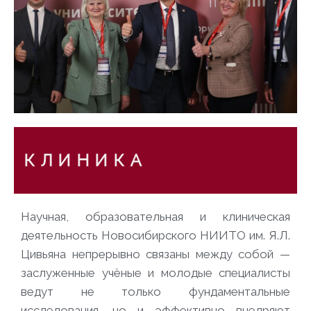
К Л И Н И К А
Научная, образовательная и клиническая
деятельность Новосибирского НИИТО им. Я.Л.
Цивьяна непрерывно связаны между собой —
заслуженные учёные и молодые специалисты
ведут не только фундаментальные
исследования, но и эффективно внедряют