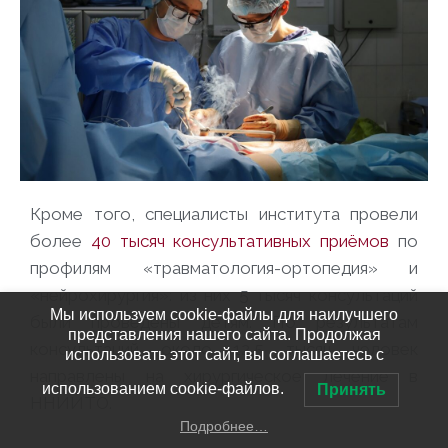
Кроме того, специалисты института провели
более
40 тысяч консультативных приёмов
по
профилям «травматология-ортопедия» и
«нейрохирургия»: из них 5 тысяч консультаций
Мы используем cookie-файлы для наилучшего
были проведены детям. По результатам
представления нашего сайта. Продолжая
консультаций около 12,5 тысяч человек
использовать этот сайт, вы соглашаетесь с
направлены на хирургическое лечение в
использованием cookie-файлов.
Принять
ННИИТО.
Подробнее…