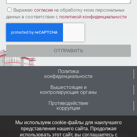
Выражаю
согласие
на обработку моих персональных
данных в соответствии с
политикой конфиденциальности
ОТПРАВИТЬ
Политика
конфиденциальности
Вышестоящие и
контролирующие органы
Противодействие
коррупции
Горячая линия
Мы используем cookie-файлы для наилучшего
Минздрава России
представления нашего сайта. Продолжая
использовать этот сайт, вы соглашаетесь с
© 1946-2024 ФГБУ “ННИИТО им. Я.Л.Цивьяна” Минздрава