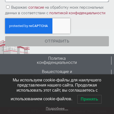
Выражаю
согласие
на обработку моих персональных
данных в соответствии с
политикой конфиденциальности
ОТПРАВИТЬ
Политика
конфиденциальности
Вышестоящие и
контролирующие органы
Мы используем cookie-файлы для наилучшего
Противодействие
представления нашего сайта. Продолжая
коррупции
использовать этот сайт, вы соглашаетесь с
Горячая линия
использованием cookie-файлов.
Принять
Минздрава России
Подробнее…
© 1946-2024 ФГБУ “ННИИТО им. Я.Л.Цивьяна” Минздрава