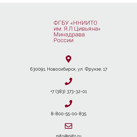
ФГБУ «ННИИТО
им. Я.Л.Цивьяна»
Минздрава
России
630091, Новосибирcк, ул. Фрунзе, 17
+7 (383) 373-32-01
8-800-55-00-835
niito@niito.ru