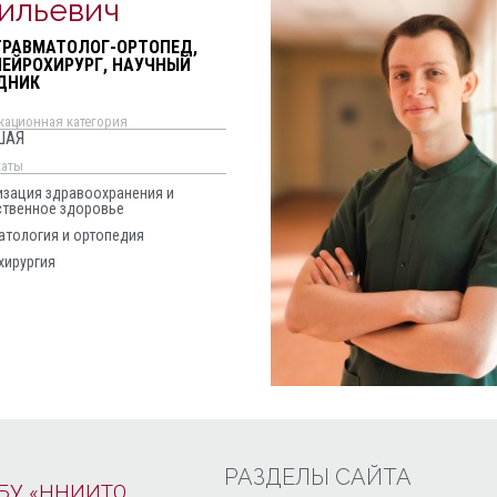
ильевич
ТРАВМАТОЛОГ-ОРТОПЕД,
НЕЙРОХИРУРГ, НАУЧНЫЙ
ДНИК
кационная категория
ШАЯ
каты
изация здравоохранения и
твенное здоровье
атология и ортопедия
хирургия
РАЗДЕЛЫ САЙТА
БУ «ННИИТО