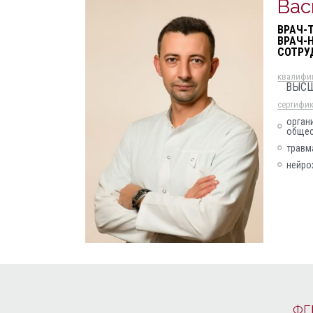
Вас
ВРАЧ-
ВРАЧ-
СОТРУ
квалифи
ВЫС
cертифи
орган
общес
травм
нейро
ФГ