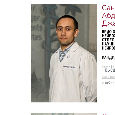
Сан
Абд
Дж
ВРИО 
НЕЙРО
ОТДЕЛ
НАУЧН
НЕЙРО
КАНДИ
квалифи
ВЫС
cертифи
нейро