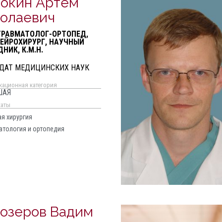
окин Артем
олаевич
ТРАВМАТОЛОГ-ОРТОПЕД,
НЕЙРОХИРУРГ, НАУЧНЫЙ
НИК, К.М.Н.
ДАТ МЕДИЦИНСКИХ НАУК
кационная категория
ШАЯ
каты
ая хирургия
атология и ортопедия
озеров Вадим