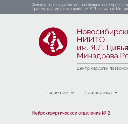
Федеральное государственное бюджетное учрежден
травматологии и ортопедии им. Я.Л. Цивьяна» Мини
Новосибирск
НИИТО
им. Я.Л. Цивь
Минздрава Р
Центр хирургии позвоно
Пациентам
Диагностика
Нейрохирургическое отделение № 2