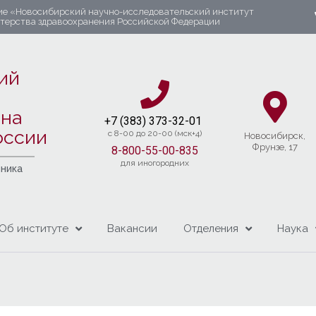
ие «Новосибирский научно-исследовательский институт
стерства здравоохранения Российской Федерации
ий
яна
+7 (383) 37
3-32-01​
оссии
c 8-00 до 20-00 (мск+4)
Новосибирcк,
Фрунзе, 17
8-800-55-00-835
для иногородних
чника
Об институте
Вакансии
Отделения
Наука