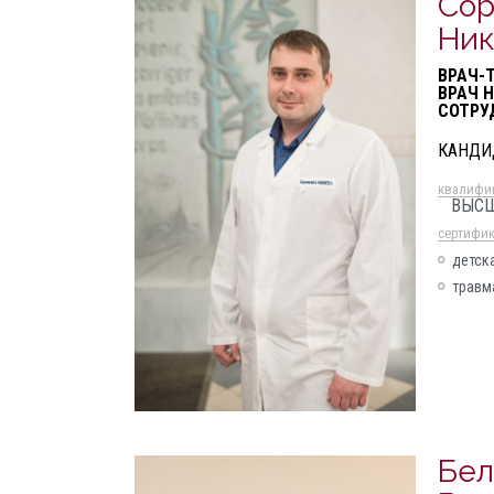
Сор
Ник
ВРАЧ-
ВРАЧ 
СОТРУД
КАНДИ
квалифи
ВЫС
cертифи
детск
травм
Бел