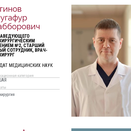
гинов
угафур
абборович
ЗАВЕДУЮЩЕГО
ХИРУРГИЧЕСКИМ
ЕНИЕМ №2, СТАРШИЙ
ЫЙ СОТРУДНИК, ВРАЧ-
ХИРУРГ
ДАТ МЕДИЦИНСКИХ НАУК
кационная категория
ШАЯ
каты
хирургия