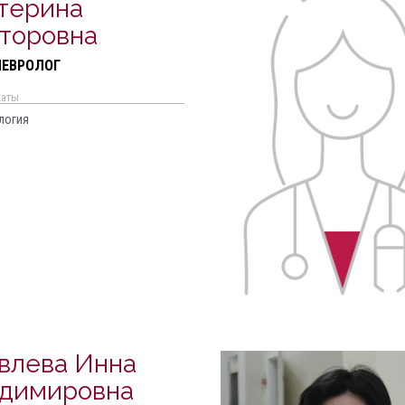
терина
торовна
НЕВРОЛОГ
каты
логия
влева Инна
димировна