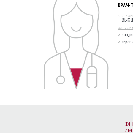
ВРАЧ-
квалифи
ВЫС
cертифи
карди
терап
ФГ
им.