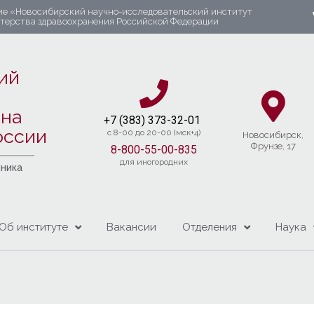
ие «Новосибирский научно-исследовательский институт
стерства здравоохранения Российской Федерации
ий
яна
+7 (383) 37
3-32-01​
оссии
c 8-00 до 20-00 (мск+4)
Новосибирcк,
Фрунзе, 17
8-800-55-00-835
для иногородних
чника
Об институте
Вакансии
Отделения
Наука