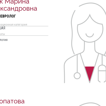
к Марина
ксандровна
НЕВРОЛОГ
кационная категория
ШАЯ
каты
логия
опатова