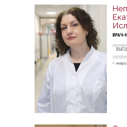
Не
Ека
Исл
ВРАЧ-
квалифи
ВЫС
cертифи
невро