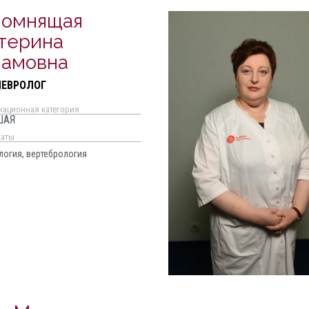
помнящая
терина
амовна
НЕВРОЛОГ
кационная категория
ШАЯ
каты
логия, вертебрология