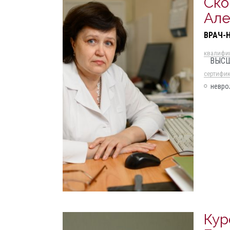
Ско
Але
ВРАЧ-
квалифи
ВЫС
cертифи
невро
Кур