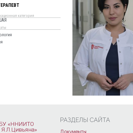
ТЕРАПЕВТ
кационная категория
ШАЯ
каты
ология
ия
РАЗДЕЛЫ САЙТА
БУ «ННИИТО
 Я.Л.Цивьяна»
Документы