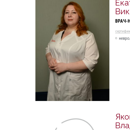
Ека
Вик
ВРАЧ-
cертифи
невро
Яко
Вла