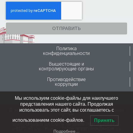
ОТПРАВИТЬ
Политика
конфиденциальности
Вышестоящие и
контролирующие органы
Противодействие
коррупции
Горячая линия
Мы используем cookie-файлы для наилучшего
Минздрава России
представления нашего сайта. Продолжая
использовать этот сайт, вы соглашаетесь с
© 1946-2024 ФГБУ “ННИИТО им. Я.Л.Цивьяна” Минздрава
России
использованием cookie-файлов.
Принять
ИНФОРМАЦИЯ НА САЙТЕ НЕ ЯВЛЯЕТСЯ ПУБЛИЧНОЙ
ОФЕРТОЙ, СОГЛАСНО СТАТЬЕ №437 ГРАЖДАНСКОГО
Подробнее…
КОДЕКСА РФ