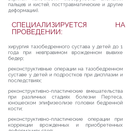
пальцев и кистей, посттравматические и другие
деформации).
СПЕЦИАЛИЗИРУЕТСЯ НА
ПРОВЕДЕНИИ:
х
ирургия тазобедренного сустава у детей до 1
года при невправимом врожденном вывихе
бедер;
р
еконструктивные операции на тазобедренном
суставе у детей и подростков при дисплазии и
последствиях;
р
еконструктивно-пластические вмешательства
при различных стадиях болезни
Пертеса
,
юношеском
эпифизеолизе
головки бедренной
кости;
р
еконструктивно-пластические операции при
коррекции врожденных и приобретенных
деформациях стоп;