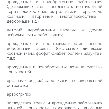
в
рожденные и приобретенные заболевания
(деформации) стоп (косолапость, вертикальный
таран, плоскостопие,
эктродактилия
,
тарзальные
коалиции,
вторичные многоплоскостные
деформации т.д.);
д
етский церебральный паралич
и другие
нейро
мышечные заболевания;
в
рожденные и посттравматические о
севые
деформации скелета (системные дисплазии
костной ткани, фосфат-диабет, болезнь
Блаунта
и
т.д.);
в
рожденные и приобретенные ложные суставы
конечностей;
о
рфанные
(редкие) заболевания, несовершенный
остеогенез;
а
ртрогрипоз;
п
оследствия травм
и
врожденные
заболева
ния
верхней конечности
(косорукость, аномалии