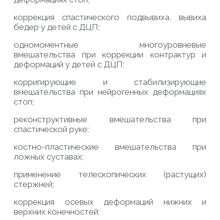
к
оррекция спастического подвывиха, вывиха
бедер у детей с ДЦП;
о
дномоментные многоуровневые
вмешательства при коррекции контрактур и
деформаций у детей с ДЦП;
к
орригирующие и стабилизирующие
вмешательства при нейрогенных деформациях
стоп;
р
еконструктивные вмешательства при
спастической руке;
к
остно-пластические вмешательства при
ложных суставах;
п
рименение телескопических (растущих)
стержней;
к
оррекция
осевых деформаций нижних и
верхних конечностей;