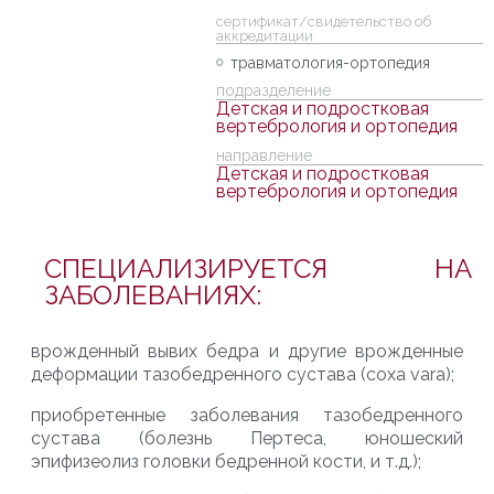
cертификат/свидетельство об
аккредитации
травматология-ортопедия
подразделение
Детская и подростковая
вертебрология и ортопедия
направление
Детская и подростковая
вертебрология и ортопедия
СПЕЦИАЛИЗИРУЕТСЯ НА
ЗАБОЛЕВАНИЯХ:
в
рожденный вывих бедра и другие врожденные
деформации тазобедренного сустава (
coxa
vara
);
п
риобретенные заболевания тазобедренного
сустава
(болезнь
Пертеса
, ю
ношеский
эпифизеолиз
головки бедренной кости, и т.д
.
);