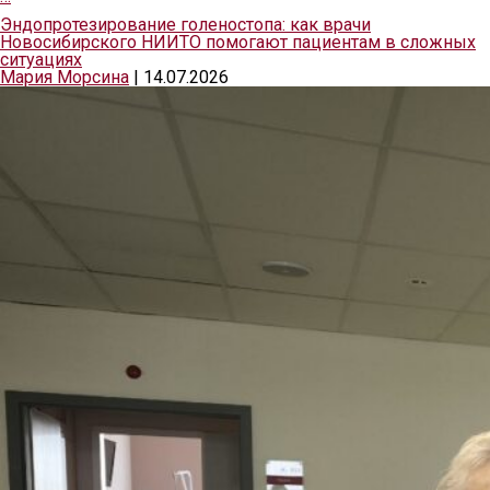
Эндопротезирование голеностопа: как врачи
Новосибирского НИИТО помогают пациентам в сложных
ситуациях
Мария Морсина
|
14.07.2026