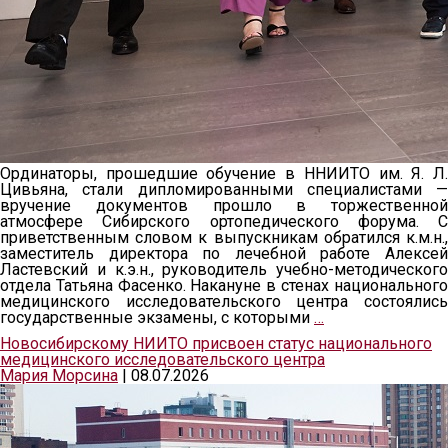
Ординаторы, прошедшие обучение в ННИИТО им. Я. Л.
Цивьяна, стали дипломированными специалистами —
вручение документов прошло в торжественной
атмосфере Сибирского ортопедического форума. С
приветственным словом к выпускникам обратился к.м.н.,
заместитель директора по лечебной работе Алексей
Ластевский и к.э.н., руководитель учебно-методического
отдела Татьяна Фасенко. Накануне в стенах национального
медицинского исследовательского центра состоялись
государственные экзамены, с которыми
…
Новосибирскому НИИТО присвоен статус национального
медицинского исследовательского центра
Мария Морсина
|
08.07.2026