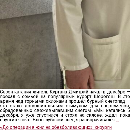
Сезон катания житель Кургана Дмитрий начал в декабре —
поехал с семьёй на популярный курорт Шерегеш. В это
время над горными склонами прошёл бурный снегопад —
это стало дополнительным стимулом для спортсменов,
обрадованных свежевыпавшим снегом. «Мы катались 5
декабря, я уже спустился и стоял на склоне, ждал, пока
спустится сын. Был глубокий снег, я разворачивался
…
«До операции я жил на обезболивающих»: хирурги