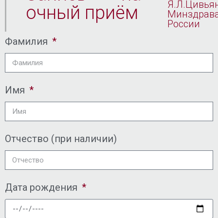
Я.Л.Цивья
очный приём
Минздрав
России
Фамилия
Имя
Отчество (при наличии)
Дата рождения