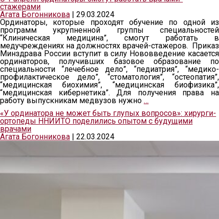
стажерами
Агата Богонникова
|
29.03.2024
Ординаторы, которые проходят обучение по одной из
программ укрупненной группы специальностей
“Клиническая медицина”, смогут работать в
медучреждениях на должностях врачей-стажеров. Приказ
Минздрава России вступит в силу Нововведение касается
ординаторов, получивших базовое образование по
специальности “лечебное дело”, “педиатрия”, “медико-
профилактическое дело”, “стоматология”, “остеопатия”,
“медицинская биохимия”, “медицинская биофизика”,
“медицинская кибернетика”. Для получения права на
работу выпускникам медвузов нужно
…
«У ординатора не может быть глупых вопросов»: хирурги-
ортопеды ННИИТО поделились опытом с будущими
врачами
Агата Богонникова
|
22.03.2024