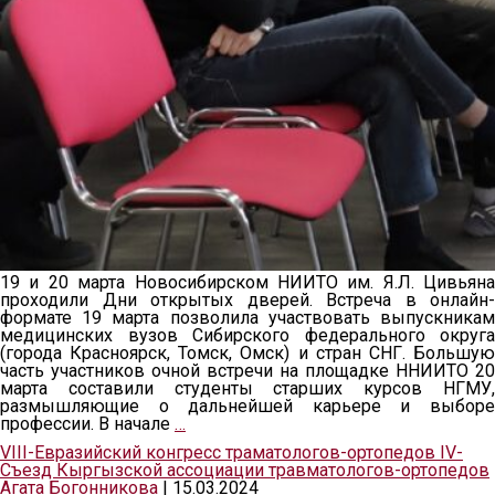
19 и 20 марта Новосибирском НИИТО им. Я.Л. Цивьяна
проходили Дни открытых дверей. Встреча в онлайн-
формате 19 марта позволила участвовать выпускникам
медицинских вузов Сибирского федерального округа
(города Красноярск, Томск, Омск) и стран СНГ. Большую
часть участников очной встречи на площадке ННИИТО 20
марта составили студенты старших курсов НГМУ,
размышляющие о дальнейшей карьере и выборе
профессии. В начале
…
VIII-Евразийский конгресс траматологов-ортопедов IV-
Съезд Кыргызской ассоциации травматологов-ортопедов
Агата Богонникова
|
15.03.2024