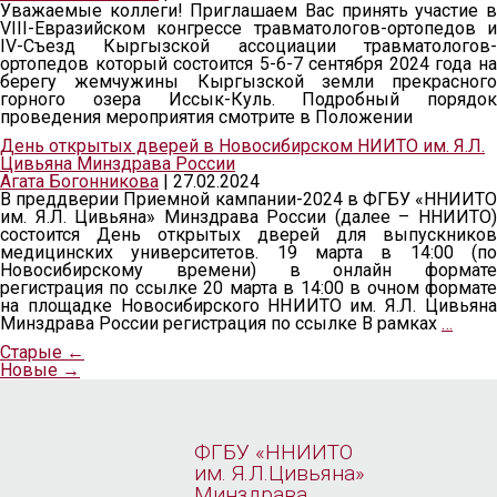
Уважаемые коллеги! Приглашаем Вас принять участие в
VIII-Евразийском конгрессе травматологов-ортопедов и
IV-Съезд Кыргызской ассоциации травматологов-
ортопедов который состоится 5-6-7 сентября 2024 года на
берегу жемчужины Кыргызской земли прекрасного
горного озера Иссык-Куль. Подробный порядок
проведения мероприятия смотрите в Положении
День открытых дверей в Новосибирском НИИТО им. Я.Л.
Цивьяна Минздрава России
Агата Богонникова
|
27.02.2024
В преддверии Приемной кампании-2024 в ФГБУ «ННИИТО
им. Я.Л. Цивьяна» Минздрава России (далее – ННИИТО)
состоится День открытых дверей для выпускников
медицинских университетов. 19 марта в 14:00 (по
Новосибирскому времени) в онлайн формате
регистрация по ссылке 20 марта в 14:00 в очном формате
на площадке Новосибирского ННИИТО им. Я.Л. Цивьяна
Минздрава России регистрация по ссылке В рамках
…
Старые
←
Новые
→
ФГБУ «ННИИТО
им. Я.Л.Цивьяна»
Минздрава