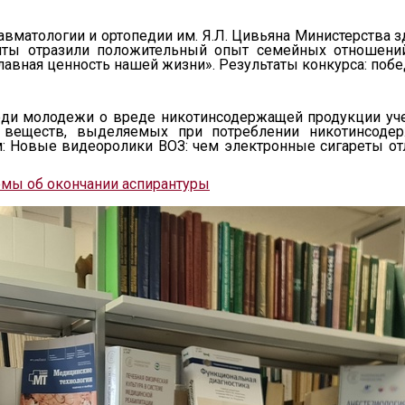
авматологии и ортопедии им. Я.Л. Цивьяна Министерства 
санты отразили положительный опыт семейных отношени
главная ценность нашей жизни». Результаты конкурса: поб
еди молодежи о вреде никотинсодержащей продукции уч
 веществ, выделяемых при потреблении никотинсодер
Новые видеоролики ВОЗ: чем электронные сигареты отли
мы об окончании аспирантуры