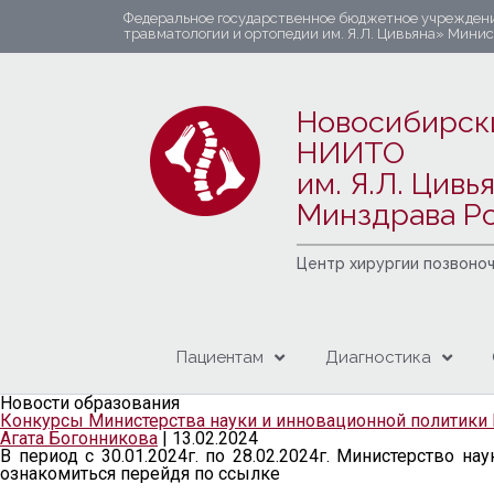
Федеральное государственное бюджетное учрежден
травматологии и ортопедии им. Я.Л. Цивьяна» Мини
Новосибирск
НИИТО
им. Я.Л. Цивь
Минздрава Р
Центр хирургии позвоно
Пациентам
Диагностика
Новости образования
Конкурсы Министерства науки и инновационной политики
Агата Богонникова
|
13.02.2024
В период с 30.01.2024г. по 28.02.2024г. Министерство 
ознакомиться перейдя по ссылке