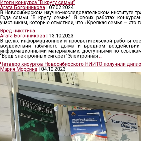
Итоги конкурса “В кругу семьи”
Агата Богонникова
|
07.02.2024
В Новосибирском научно-исследовательском институте тр
Года семьи “В кругу семьи”. В своих работах конкур
участникам, которые отметили, что «Крепкая семья — это 
Вред никотина
Агата Богонникова
|
13.10.2023
В целях информационной и просветительской работы ср
воздействии табачного дыма и вредном воздействии
информационными материалами, доступными по ссылкам: 
“Вред электронных сигарет”Электронная
…
Четверо хирургов Новосибирского НИИТО получили дипло
Мария Морсина
|
04.10.2023