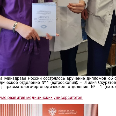
а Минздрава России состоялось вручение дипломов об о
дическое отделение №4 (артроскопия); — Лилия Скуратов
н, травматолого-ортопедическое отделение № 1 (патол
уме развития медицинских университетов