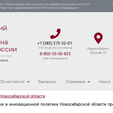
ие «Новосибирский научно-исследовательский институт
стерства здравоохранения Российской Федерации
ий
яна
+7 (383) 37
3-32-01​
оссии
c 8-00 до 20-00 (мск+4)
Новосибирcк,
Фрунзе, 17
8-800-55-00-835
для иногородних
чника
Об институте
Вакансии
Отделения
Наука
 Новосибирской области
науки и инновационной политики Новосибирской области 