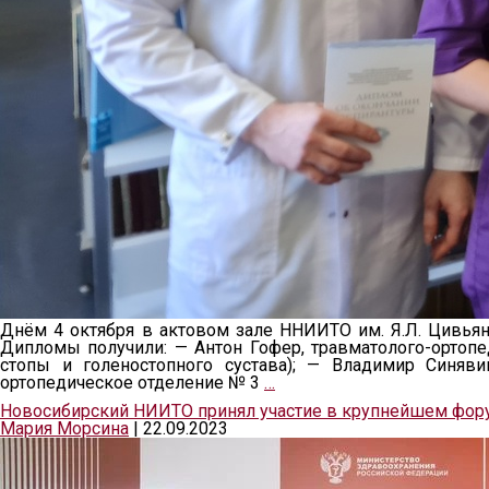
Днём 4 октября в актовом зале ННИИТО им. Я.Л. Цивьян
Дипломы получили: — Антон Гофер, травматолого-ортопе
стопы и голеностопного сустава); — Владимир Синяви
ортопедическое отделение № 3
…
Новосибирский НИИТО принял участие в крупнейшем фор
Мария Морсина
|
22.09.2023