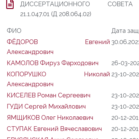
ДИССЕРТАЦИОННОГО СОВЕТА
21.1.047.01 (Д 208.064.02)
ФИО
Дата за
ФЁДОРОВ Евгений
30.06.202
Александрович
КАМОЛОВ Фируз Фарходович
26-03-20
КОПОРУШКО Николай
23-10-20
Александрович
КИСЕЛЕВ Роман Сергеевич
23-10-20
ГУДИ Сергей Михайлович
23-10-20
ЯМЩИКОВ Олег Николаевич
20-12-20
СТУПАК Евгений Вячеславович
20-12-20