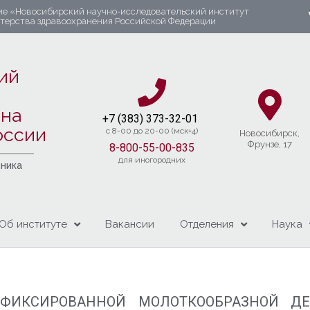
ие «Новосибирский научно-исследовательский институт
стерства здравоохранения Российской Федерации
ий
яна
+7 (383) 37
3-32-01​
оссии
c 8-00 до 20-00 (мск+4)
Новосибирcк,
Фрунзе, 17
8-800-55-00-835
для иногородних
чника
Об институте
Вакансии
Отделения
Наука
 ФИКСИРОВАННОЙ МОЛОТКООБРАЗНОЙ 