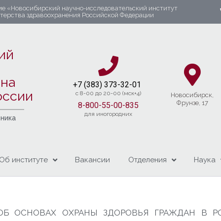
ие «Новосибирский научно-исследовательский институт
стерства здравоохранения Российской Федерации
ий
яна
+7 (383) 37
3-32-01​
оссии
c 8-00 до 20-00 (мск+4)
Новосибирcк,
Фрунзе, 17
8-800-55-00-835
для иногородних
чника
Об институте
Вакансии
Отделения
Наука
ОБ ОСНОВАХ ОХРАНЫ ЗДОРОВЬЯ ГРАЖДАН В 