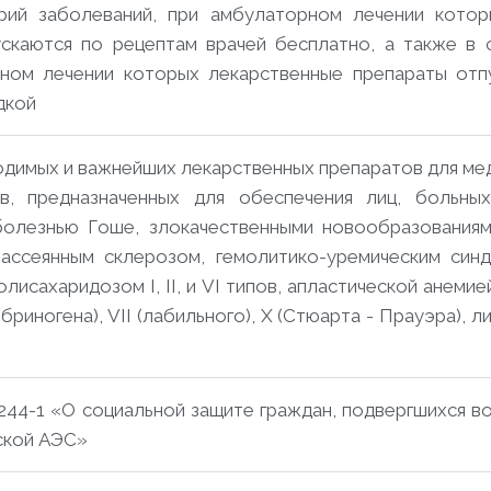
орий заболеваний, при амбулаторном лечении кото
ускаются по рецептам врачей бесплатно, а также в 
рном лечении которых лекарственные препараты отп
дкой
димых и важнейших лекарственных препаратов для ме
в, предназначенных для обеспечения лиц, больных
болезнью Гоше, злокачественными новообразования
рассеянным склерозом, гемолитико-уремическим си
лисахаридозом I, II, и VI типов, апластической анеми
риногена), VII (лабильного), X (Стюарта - Прауэра), 
1244-1 «О социальной защите граждан, подвергшихся 
ской АЭС»