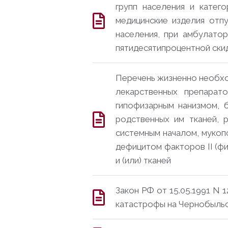
групп населения и катег
медицинские изделия отп
населения, при амбулато
пятидесятипроцентной ски
Перечень жизненно необхо
лекарственных препарато
гипофизарным нанизмом, 
родственных им тканей, 
системным началом, мукопо
дефицитом факторов II (фиб
и (или) тканей
Закон РФ от 15.05.1991 N 
катастрофы на Чернобыль