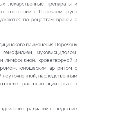
рых лекарственные препараты и
соответствии с Перечнем групп
ускаются по рецептам врачей с
дицинского применения Перечень
 гемофилией, муковисцидозом,
ми лимфоидной, кроветворной и
ндромом, юношеским артритом с
ей неуточненной, наследственным
лиц после трансплантации органов
воздействию радиации вследствие