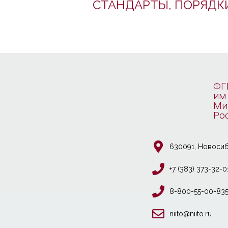
СТАНДАРТЫ, ПОРЯДК
ФГ
им.
Ми
Ро
630091, Новосиб
+7 (383) 373-32-0
8-800-55-00-83
niito@niito.ru